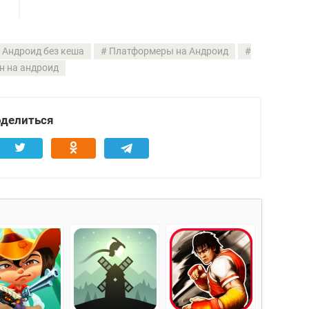
 Андроид без кеша
Платформеры на Андроид
н на андроид
делиться