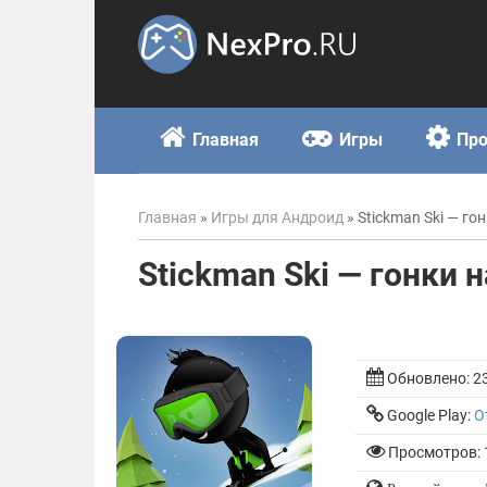
Skip
to
content
Главная
Игры
Пр
Главная
»
Игры для Андроид
»
Stickman Ski — го
Stickman Ski — гонки 
Обновлено:
2
Google Play:
О
Просмотров: 