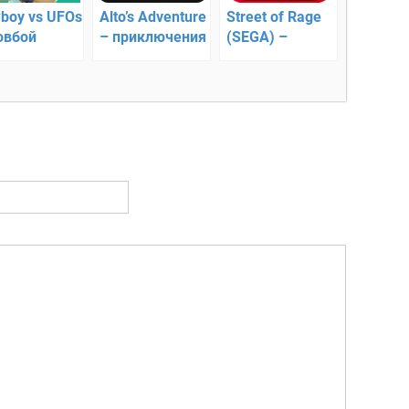
boy vs UFOs
Alto’s Adventure
Street of Rage
овбой
– приключения
(SEGA) –
тив нло
на сноуборде
сражение до
смерти