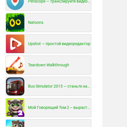
Periscope — транслируйте видео в реальном времени!
Natoons
Upshot — простой видеоредактор
Teardown Walkthrough
Bus Simulator 2015 — станьте настоящим водителем автобуса!
Мой Говорящий Том 2 – вырасти и воспитай своего котенка