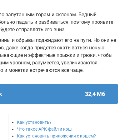
 по запутанным горам и склонам. Бедный
больно падать и разбиваться, поэтому проявите
будете отправлять его вниз.
вины и обрывы поджидают его на пути. Но они не
, даже когда придется скатываться ночью.
тывающие и эффектные прыжки и трюки, чтобы
им уровнем, разумеется, увеличиваются
о и монетки встречаются все чаще.
k
32,4 Мб
Как установить?
Что такое APK-файл и кэш
Как установить приложения с кэшем?