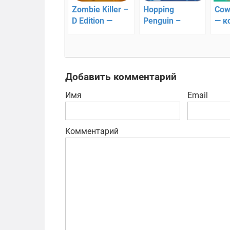
Zombie Killer –
Hopping
Cow
D Edition —
Penguin –
— к
экшен
операция по
про
платформер
спасению
Добавить комментарий
Имя
Email
Комментарий