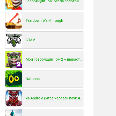
Говорящий Том: бег за золотом
Teardown Walkthrough
GTA 5
Мой Говорящий Том 2 – вырасти и воспитай своего котенка
Natoons
на Android (Игра человек паук на Android)