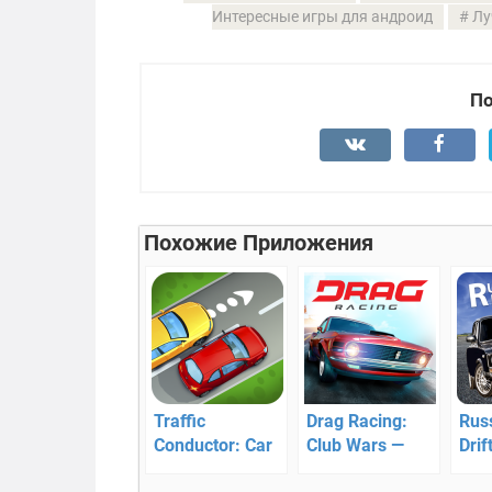
Интересные игры для андроид
Лу
По
Похожие Приложения
Traffic
Drag Racing:
Rus
Conductor: Car
Club Wars —
Dri
Control —
драг рейсинг
сим