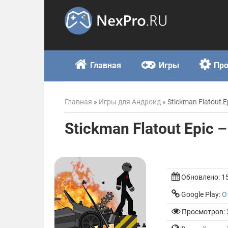
Skip
to
content
Главная
Игры
Пр
Главная
»
Игры для Андроид
»
Stickman Flatout 
Stickman Flatout Epic
Обновлено:
1
Google Play:
О
Просмотров: 