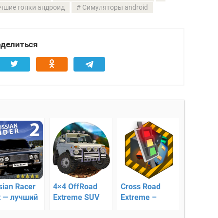
чшие гонки андроид
Симуляторы android
делиться
sian Racer
4×4 OffRoad
Cross Road
ft — лучший
Extreme SUV
Extreme –
улятор
Racing — 4×4
отрегулируйте