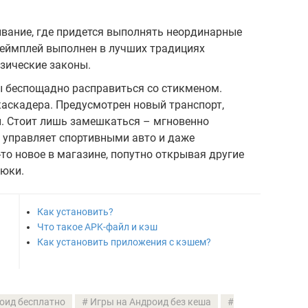
живание, где придется выполнять неординарные
Геймплей выполнен в лучших традициях
зические законы.
 беспощадно расправиться со стикменом.
каскадера. Предусмотрен новый транспорт,
ы. Стоит лишь замешкаться – мгновенно
е, управляет спортивными авто и даже
то новое в магазине, попутно открывая другие
рюки.
Как установить?
Что такое APK-файл и кэш
Как установить приложения с кэшем?
оид бесплатно
Игры на Андроид без кеша