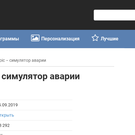
П
о
и
с
ограммы
Персонализация
Лучшие
к
:
Epic – симулятор аварии
 – симулятор аварии
5.09.2019
ткрыть
3 292