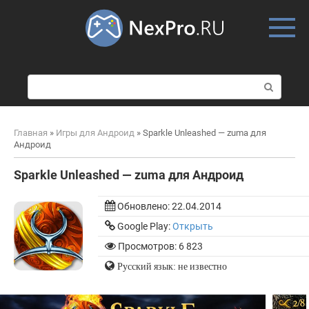
Skip
to
content
П
о
и
с
Главная
»
Игры для Андроид
»
Sparkle Unleashed — zuma для
к
Андроид
:
Sparkle Unleashed — zuma для Андроид
Обновлено:
22.04.2014
Google Play:
Открыть
Просмотров: 6 823
Русский язык: не известно