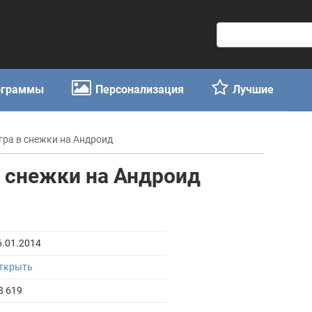
П
о
и
с
ограммы
Персонализация
Лучшие
к
:
игра в снежки на Андроид
в снежки на Андроид
6.01.2014
ткрыть
8 619