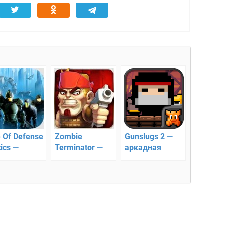
e Of Defense
Zombie
Gunslugs 2 —
ics —
Terminator —
аркадная
тическая
аппокалипсис
стрелялка!
атегия