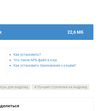
k
22,6 Мб
Как установить?
Что такое APK-файл и кэш
Как установить приложения с кэшем?
игры для андроид
Лучшие стрелялки на андроид
делиться