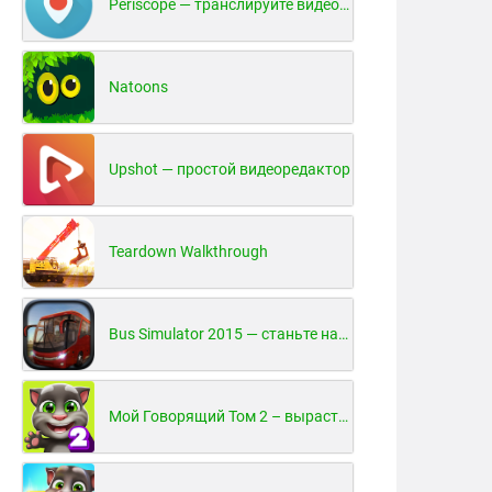
Periscope — транслируйте видео в реальном времени!
Natoons
Upshot — простой видеоредактор
Teardown Walkthrough
Bus Simulator 2015 — станьте настоящим водителем автобуса!
Мой Говорящий Том 2 – вырасти и воспитай своего котенка