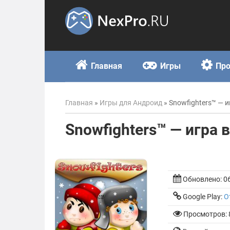
Skip
to
content
Главная
Игры
Пр
Главная
»
Игры для Андроид
»
Snowfighters™ — 
Snowfighters™ — игра 
Обновлено:
0
Google Play:
О
Просмотров: 