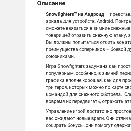
Описание
Snowfighters™ на Андроид —
представл
аркада для устройств, Android. Поигра
сможете ввязаться в зимние снежные 
товарищей отразить снежную атаку, з
Вы должны попытаться отбить все ата
преимущества соперников – боевой д
союзниками.
Игра Snowfighters задумана как прост
популярным, особенно, в зимний перио
графика вполне хорошая, как для про
три героя, которых можно по карте св
командой для снежного обстрела. Сл
вовремя их передвигать, отражать ата
Управление игрой достаточно простое
вас ожидают новые враги. Они отлич
собирать бонусы, они помогут одержа