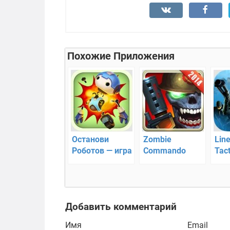
Похожие Приложения
Останови
Zombie
Lin
Роботов — игра
Commando
Tact
на Андроид
2014 — cхватка
так
с зомби
стр
Добавить комментарий
Имя
Email