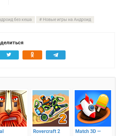
ндроид без кеша
Новые игры на Андроид
делиться
al
Rovercraft 2
Match 3D —