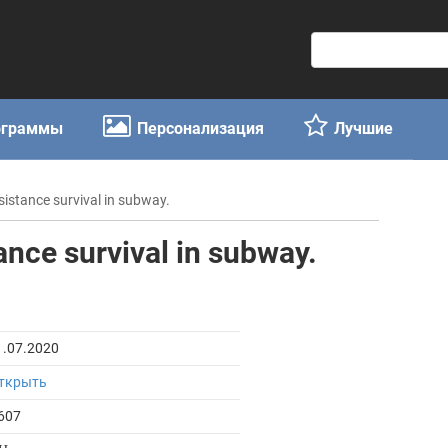
П
о
и
с
ограммы
Персонализация
Лучшие
к
:
sistance survival in subway.
ance survival in subway.
1.07.2020
ткрыть
607