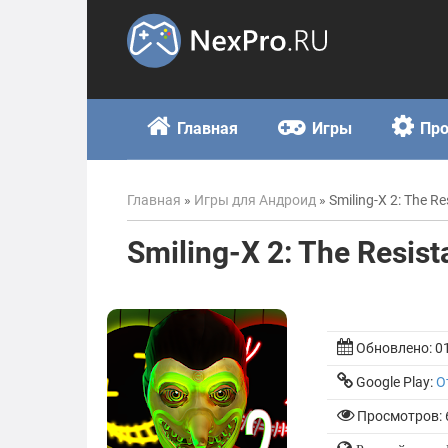
Skip
to
content
Главная
Игры
Пр
Главная
»
Игры для Андроид
»
Smiling-X 2: The Re
Smiling-X 2: The Resist
Обновлено:
0
Google Play:
О
Просмотров: 