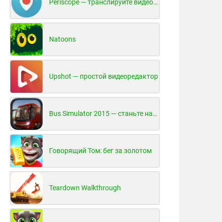
Periscope — транслируйте видео в реальном времени!
Natoons
Upshot — простой видеоредактор
Bus Simulator 2015 — станьте настоящим водителем автобуса!
Говорящий Том: бег за золотом
Teardown Walkthrough