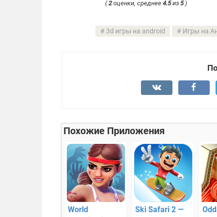
(
2
оценки, среднее
4.5
из
5
)
3d игры на android
Игры на А
По
Похожие Приложения
World
Ski Safari 2 —
Odd