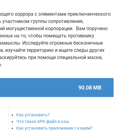
вающего хоррора с элементами приключенческого
ть участником группы сопротивления,
ий могущественной корпорации. Вам поручено
енных на то, чтобы помещать противнику
замыслы. Исследуйте огромные бесконечные
в, изучайте территорию и ищите следы других
аскируйтесь при помощи специальной маски,
.
90.08 MB
Как установить?
Что такое APK-файл и кэш
Как установить приложения с кэшем?