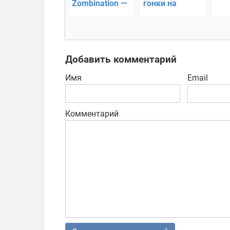
Zombination —
гонки на
сражения с
лыжах!
ордой зомби!
Добавить комментарий
Имя
Email
Комментарий