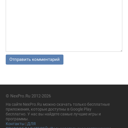
© NexPro.Ru 2012-2026
На сайте NexPro.Ru можно скачать только бесплатные
приложения, которые доступны в Google Play
бесплатно. У нас вы найдете самые лучшие игры и
программы.
Контакты
|
ДЛЯ