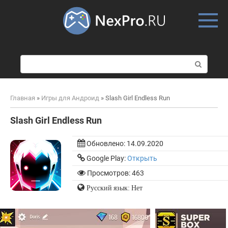
Skip
to
content
П
о
и
с
Главная
»
Игры для Андроид
»
Slash Girl Endless Run
к
:
Slash Girl Endless Run
Обновлено:
14.09.2020
Google Play:
Открыть
Просмотров: 463
Русский язык: Нет