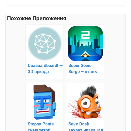
Похожие Приложения
Caaaaardboard! —
Super Sonic
3D аркада
Surge – стань
быстрее света
Steppy Pants –
Save Dash –
симулятор
захватывающая