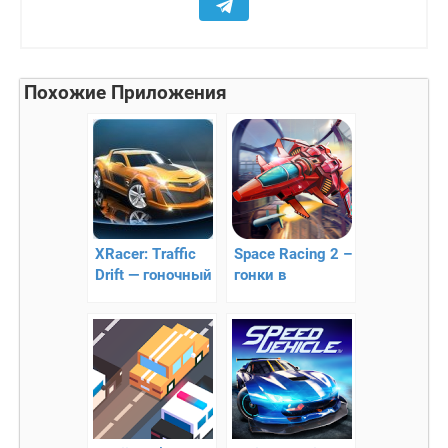
Похожие Приложения
XRacer: Traffic
Space Racing 2 –
Drift — гоночный
гонки в
раннер с
пределах
отличной
Космоса
графикой