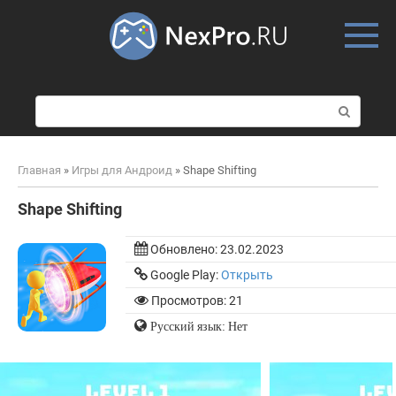
Skip
to
content
П
о
и
с
Главная
»
Игры для Андроид
»
Shape Shifting
к
:
Shape Shifting
Обновлено:
23.02.2023
Google Play:
Открыть
Просмотров: 21
Русский язык: Нет