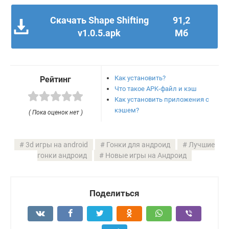
Скачать Shape Shifting
91,2
v1.0.5.apk
Мб
Как установить?
Рейтинг
Что такое APK-файл и кэш
Как установить приложения с
кэшем?
( Пока оценок нет )
3d игры на android
Гонки для андроид
Лучшие
гонки андроид
Новые игры на Андроид
Поделиться