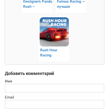
Desiigner’s Panda
Furious Racing —
Rush –
лучшая
превзойдите
гоночная игра
полицию
Rush Hour
Racing
Добавить комментарий
Имя
Email