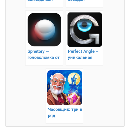
взрывчатку!!
устраивайте
пакости и
приколы своим
соседям
Sphetory —
Perfect Angle –
головоломка от
уникальная
первого лица!
головоломка
Часовщик: три в
ряд