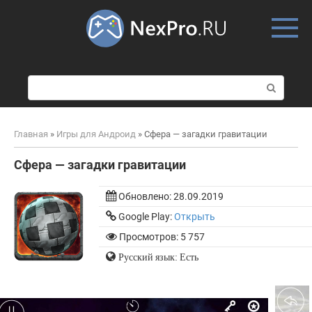
Skip
to
content
П
о
и
с
Главная
»
Игры для Андроид
»
Сфера — загадки гравитации
к
:
Сфера — загадки гравитации
Обновлено:
28.09.2019
Google Play:
Открыть
Просмотров: 5 757
Русский язык: Есть