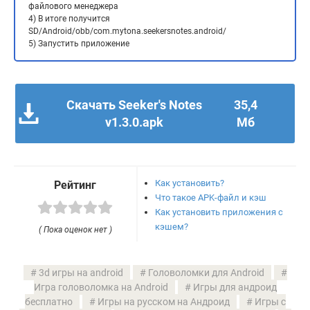
файлового менеджера
4) В итоге получится
SD/Android/obb/com.mytona.seekersnotes.android/
5) Запустить приложение
Скачать Seeker's Notes
35,4
v1.3.0.apk
Мб
Как установить?
Рейтинг
Что такое APK-файл и кэш
Как установить приложения с
кэшем?
( Пока оценок нет )
3d игры на android
Головоломки для Android
Игра головоломка на Android
Игры для андроид
бесплатно
Игры на русском на Андроид
Игры с