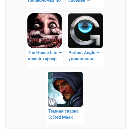
головоломка по
соседей —
открыванию
устраивайте
дверей
пакости и
приколы своим
соседям
The House Lite —
Perfect Angle –
новый хоррор
уникальная
головоломка
Темная сказка
5: Red Mask
(Free) –
раскройте