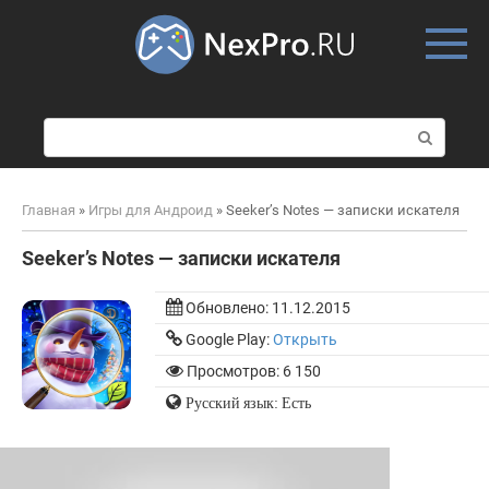
Skip
to
content
П
о
и
с
Главная
»
Игры для Андроид
»
Seeker’s Notes — записки искателя
к
:
Seeker’s Notes — записки искателя
Обновлено:
11.12.2015
Google Play:
Открыть
Просмотров: 6 150
Русский язык: Есть