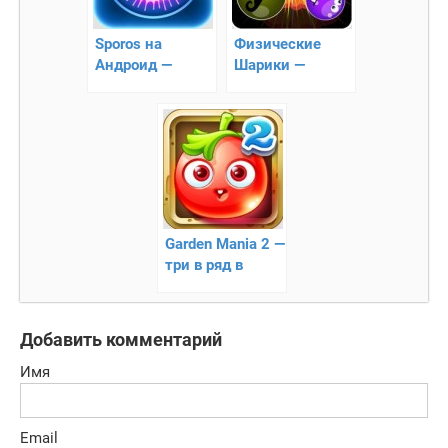
Sporos на
Физические
Андроид —
Шарики —
заразите все
увлекательная
клетки спорами
головоломка
Garden Mania 2 —
три в ряд в
тематике
садовой
Добавить комментарий
Имя
Email