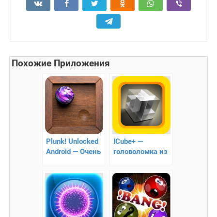
Похожие Приложения
Plunk! Unlocked
ICube+ —
Android — Очень
головоломка из
интересная
мира детства
игра!