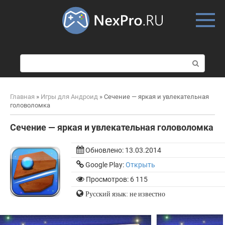
Skip
to
content
П
о
и
с
Главная
»
Игры для Андроид
»
Сечение — яркая и увлекательная
к
головоломка
:
Сечение — яркая и увлекательная головоломка
Обновлено:
13.03.2014
Google Play:
Открыть
Просмотров: 6 115
Русский язык: не известно