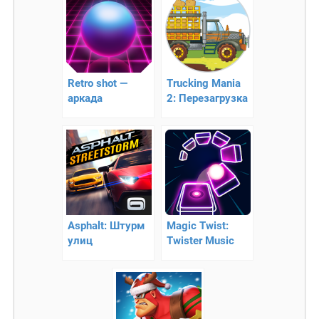
Retro shot —
Trucking Mania
аркада
2: Перезагрузка
Asphalt: Штурм
Magic Twist:
улиц
Twister Music
Ball Game —
красочный
раннер!