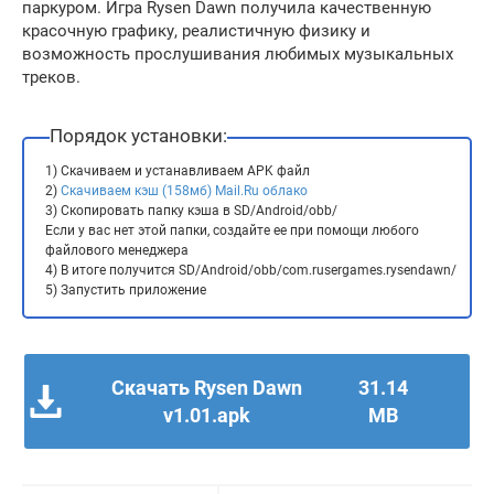
паркуром. Игра Rysen Dawn получила качественную
красочную графику, реалистичную физику и
возможность прослушивания любимых музыкальных
треков.
Порядок установки:
1) Скачиваем и устанавливаем APK файл
2)
Скачиваем кэш (158мб) Mail.Ru облако
3) Скопировать папку кэша в SD/Android/obb/
Если у вас нет этой папки, создайте ее при помощи любого
файлового менеджера
4) В итоге получится SD/Android/obb/com.rusergames.rysendawn/
5) Запустить приложение
Скачать Rysen Dawn
31.14
v1.01.apk
MB