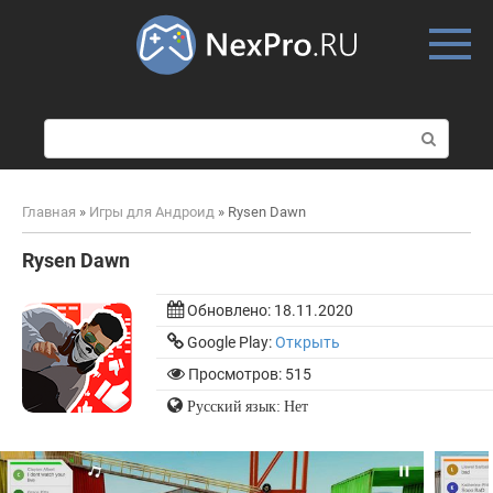
Skip
to
content
П
о
и
с
Главная
»
Игры для Андроид
»
Rysen Dawn
к
:
Rysen Dawn
Обновлено:
18.11.2020
Google Play:
Открыть
Просмотров: 515
Русский язык: Нет