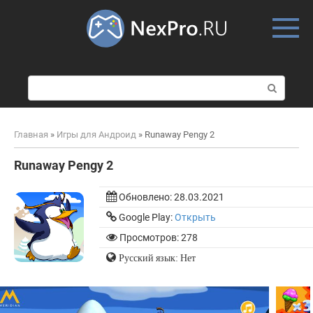
Skip
to
content
П
о
и
с
Главная
»
Игры для Андроид
»
Runaway Pengy 2
к
:
Runaway Pengy 2
Обновлено:
28.03.2021
Google Play:
Открыть
Просмотров: 278
Русский язык: Нет