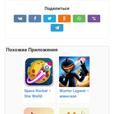
Поделиться
Похожие Приложения
Space Rocket –
Warrior Legend —
Star World:
воинская
запуск ракеты в
легенда
космос