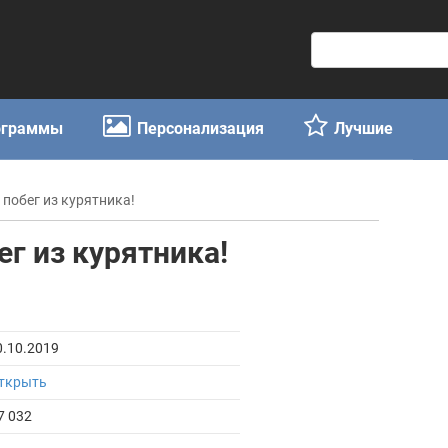
П
о
и
с
ограммы
Персонализация
Лучшие
к
:
 побег из курятника!
ег из курятника!
0.10.2019
ткрыть
7 032