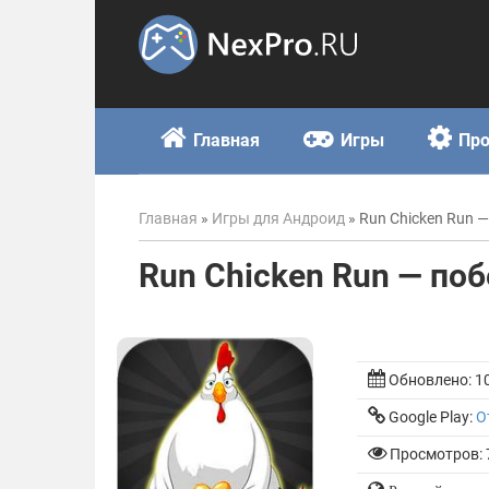
Skip
to
content
Главная
Игры
Пр
Главная
»
Игры для Андроид
»
Run Chicken Run —
Run Chicken Run — поб
Обновлено:
1
Google Play:
О
Просмотров: 