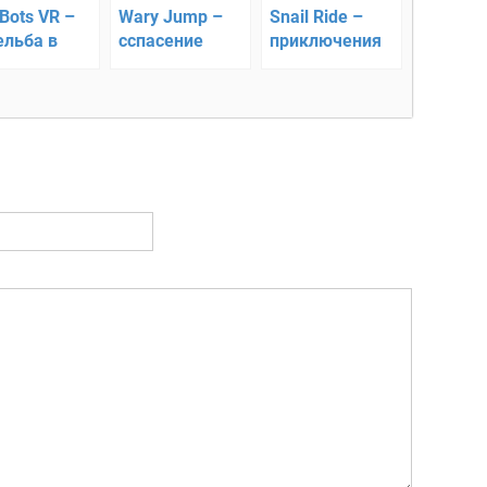
Bots VR –
Wary Jump –
Snail Ride –
ельба в
cспасение
приключения
туальной
жизни!
улитки
льности