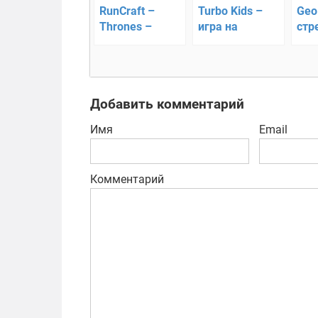
RunCraft –
Turbo Kids –
Geo
Thrones –
игра на
стр
бесконечная
открытом
вир
погоня
воздухе
реа
Добавить комментарий
Имя
Email
Комментарий