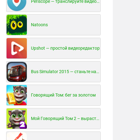
Periscope — транслируйте видео в реальном времени!
Natoons
Upshot — простой видеоредактор
Bus Simulator 2015 — станьте настоящим водителем автобуса!
Говорящий Том: бег за золотом
Мой Говорящий Том 2 – вырасти и воспитай своего котенка