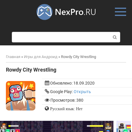
Skip
to
content
П
о
и
с
Главная
»
Игры для Андроид
»
Rowdy City Wrestling
к
:
Rowdy City Wrestling
Обновлено:
18.09.2020
Google Play:
Открыть
Просмотров: 380
Русский язык: Нет