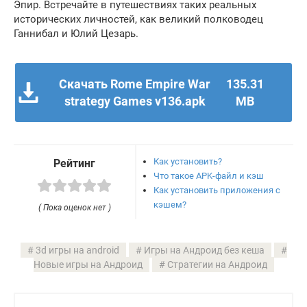
Эпир. Встречайте в путешествиях таких реальных
исторических личностей, как великий полководец
Ганнибал и Юлий Цезарь.
Скачать Rome Empire War
135.31
strategy Games v136.apk
MB
Как установить?
Рейтинг
Что такое APK-файл и кэш
Как установить приложения с
кэшем?
( Пока оценок нет )
3d игры на android
Игры на Андроид без кеша
Новые игры на Андроид
Стратегии на Андроид