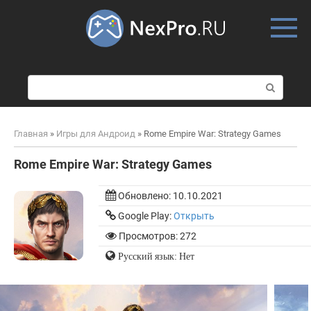
Skip
to
content
П
о
и
с
Главная
»
Игры для Андроид
»
Rome Empire War: Strategy Games
к
:
Rome Empire War: Strategy Games
Обновлено:
10.10.2021
Google Play:
Открыть
Просмотров: 272
Русский язык: Нет