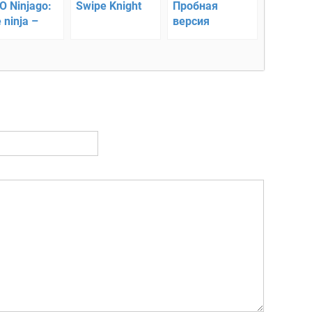
O Ninjago:
Swipe Knight
Пробная
 ninja –
версия
едите в
Minecraft
чной гонке