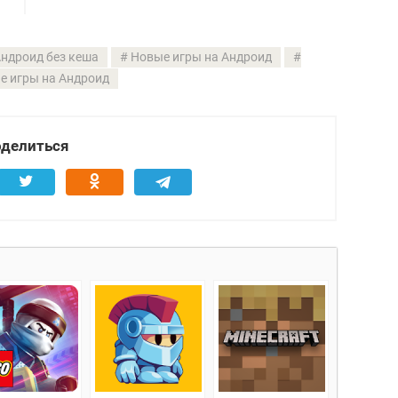
Андроид без кеша
Новые игры на Андроид
е игры на Андроид
делиться