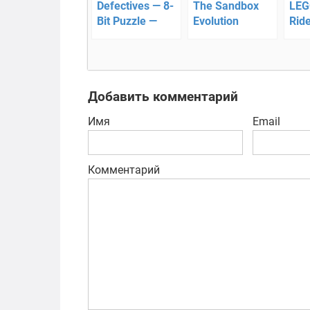
Defectives — 8-
The Sandbox
LEG
Bit Puzzle —
Evolution
Ride
аркада
научит
поб
создавать
ули
пиксельные
миры
Добавить комментарий
Имя
Email
Комментарий