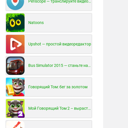
Periscope — транслируйте видео в реальном времени!
Natoons
Upshot — простой видеоредактор
Bus Simulator 2015 — станьте настоящим водителем автобуса!
Говорящий Том: бег за золотом
Мой Говорящий Том 2 – вырасти и воспитай своего котенка