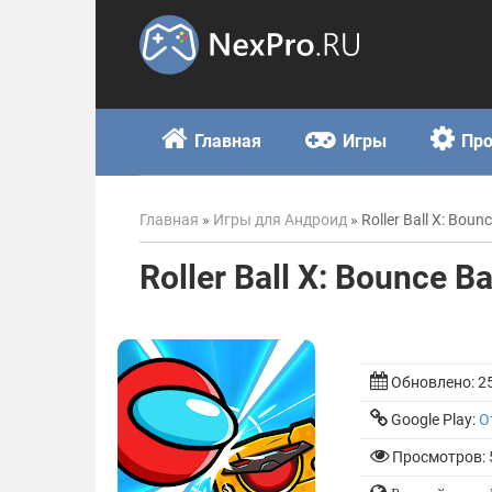
Skip
to
content
Главная
Игры
Пр
Главная
»
Игры для Андроид
»
Roller Ball X: Boun
Roller Ball X: Bounce Ba
Обновлено:
2
Google Play:
О
Просмотров: 