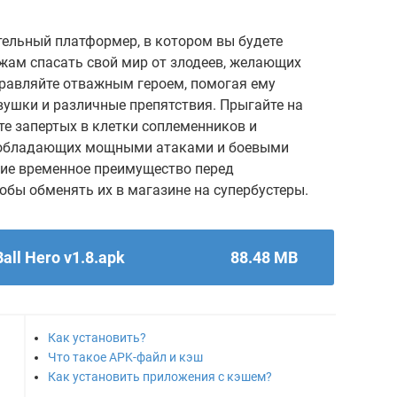
екательный платформер, в котором вы будете
ам спасать свой мир от злодеев, желающих
правляйте отважным героем, помогая ему
вушки и различные препятствия. Прыгайте на
те запертых в клетки соплеменников и
 обладающих мощными атаками и боевыми
ие временное преимущество перед
тобы обменять их в магазине на супербустеры.
Ball Hero v1.8.apk
88.48 MB
Как установить?
Что такое APK-файл и кэш
Как установить приложения с кэшем?