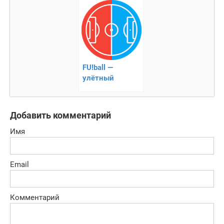
FU!ball —
улётный
пиксельный
футбол
Добавить комментарий
Имя
Email
Комментарий