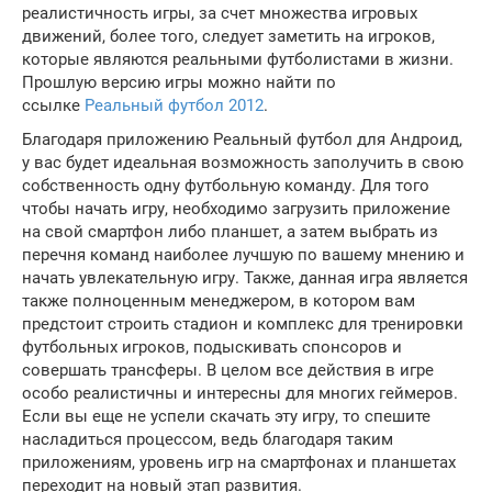
реалистичность игры, за счет множества игровых
движений, более того, следует заметить на игроков,
которые являются реальными футболистами в жизни.
Прошлую версию игры можно найти по
ссылке
Реальный футбол 2012
.
Благодаря приложению Реальный футбол для Андроид,
у вас будет идеальная возможность заполучить в свою
собственность одну футбольную команду. Для того
чтобы начать игру, необходимо загрузить приложение
на свой смартфон либо планшет, а затем выбрать из
перечня команд наиболее лучшую по вашему мнению и
начать увлекательную игру. Также, данная игра является
также полноценным менеджером, в котором вам
предстоит строить стадион и комплекс для тренировки
футбольных игроков, подыскивать спонсоров и
совершать трансферы. В целом все действия в игре
особо реалистичны и интересны для многих геймеров.
Если вы еще не успели скачать эту игру, то спешите
насладиться процессом, ведь благодаря таким
приложениям, уровень игр на смартфонах и планшетах
переходит на новый этап развития.