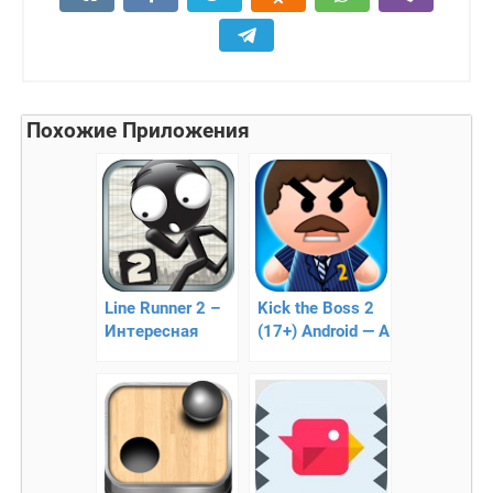
Похожие Приложения
Line Runner 2 –
Kick the Boss 2
Интересная
(17+) Android — А
аркада
ты сможешь
издеваться ?