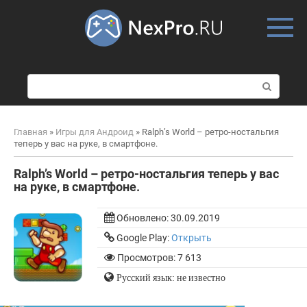
Skip
to
content
П
о
и
с
Главная
»
Игры для Андроид
»
Ralph’s World – ретро-ностальгия
к
теперь у вас на руке, в смартфоне.
:
Ralph’s World – ретро-ностальгия теперь у вас
на руке, в смартфоне.
Обновлено:
30.09.2019
Google Play:
Открыть
Просмотров: 7 613
Русский язык: не известно