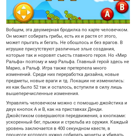
Вобщем, эта двухмерная бродилка по карте человечком.
Он может собирать грибы, есть их и растя от этого,
может прыгать и бегать. Не обошлось и без врагов. В
игрушке присутствуют различные злые создания,
которые так и норовят съесть главного героя. Но «Мир
Ральфа» поэтому и мир Ральфа. Главный герой здесь не
Марио, а Ральф. Игра также претерпела много
изменений. Среди них переработка дизайна, новые
предметы, новые враги и тд. Локации не изменились:
их как было 52 так и осталось, вступили в силу лишь
вышеперечисленные изменения.
Управлять человечком можно с помощью джойстика и
двух кнопок A и B, как на приставках Денди.
Джойстиком совершаются передвижения, а кнопками:
ускоренный бег, прыжки и стрельба из оружия. Каждый
уровень заключается в 400 секундном квесте, в
процессе которого нужно собирать монеты и убивать