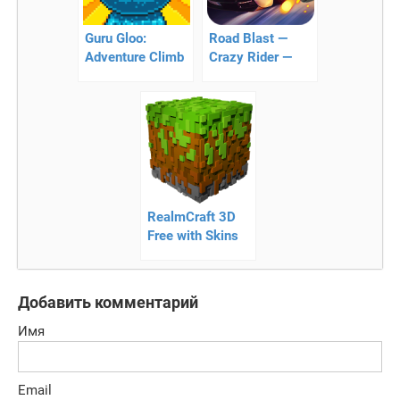
Guru Gloo:
Road Blast —
Adventure Climb
Crazy Rider —
– пиксельная
экшен-гонка
аркада про
желейного
человечка!
RealmCraft 3D
Free with Skins
Export to
Minecraft —
кубический мир
Добавить комментарий
Имя
Email