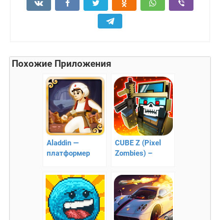
Похожие Приложения
Aladdin —
CUBE Z (Pixel
платформер
Zombies) –
мультфильма
противостояние
Аладдин
зомби