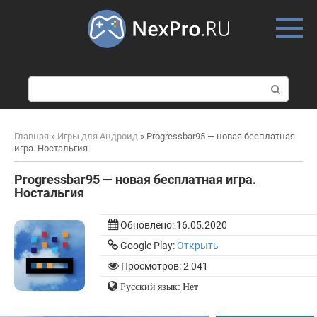
Skip
to
content
П
о
и
с
Главная
»
Игры для Андроид
»
Progressbar95 — новая бесплатная
к
игра. Ностальгия
:
Progressbar95 — новая бесплатная игра.
Ностальгия
Обновлено:
16.05.2020
Google Play:
Открыть
Просмотров: 2 041
Русский язык: Нет