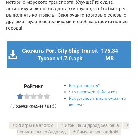
историю морского транспорта. Улучшайте судна,
логистику и скорость доставки грузов, чтобы быстрее
выполнять контракты. Заключайте торговые союзы с
другими грузоперевозчиками и сообща стройте новые
города!
Скачать Port City Ship Transit
176.34
Tycoon v1.7.0.apk
MB
Как установить?
Рейтинг
Что такое APK-файл и кэш
Как установить приложения с
кэшем?
(
1
оценка, среднее
1
из
5
)
3d игры на android
Игры на Андроид без кеша
Новые игры на Андроид
Симуляторы android