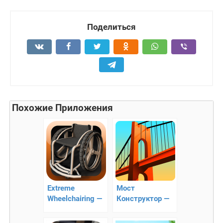
Поделиться
Похожие Приложения
Extreme
Мост
Wheelchairing —
Конструктор —
гонки на
строим прочные
инвалидных
мосты!