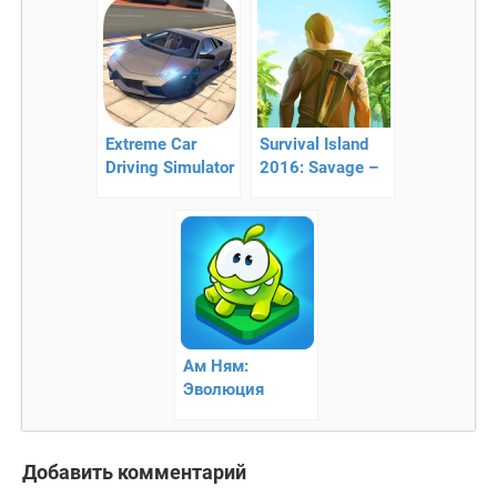
колясках!
Extreme Car
Survival Island
Driving Simulator
2016: Savage –
– реалистичные
выживание на
гонки
острове
Ам Ням:
Эволюция
Добавить комментарий