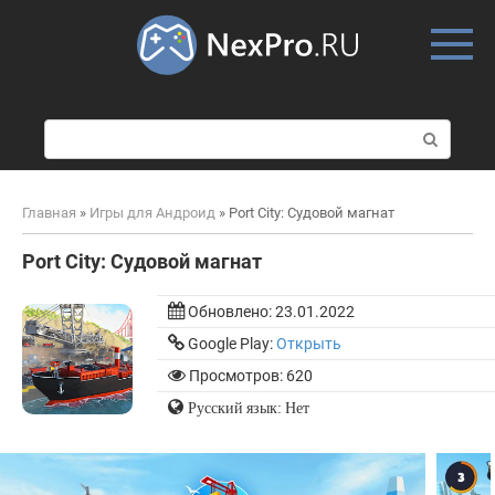
Skip
to
content
П
о
и
с
Главная
»
Игры для Андроид
»
Port City: Судовой магнат
к
:
Port City: Судовой магнат
Обновлено:
23.01.2022
Google Play:
Открыть
Просмотров: 620
Русский язык: Нет