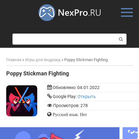
Skip
to
content
П
о
и
с
Главная
»
Игры для Андроид
»
Poppy Stickman Fighting
к
:
Poppy Stickman Fighting
Обновлено:
04.01.2022
Google Play:
Открыть
Просмотров: 278
Русский язык: Нет