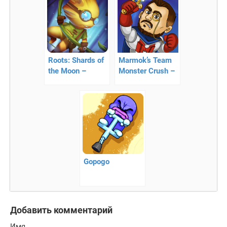
Roots: Shards of
Marmok’s Team
the Moon –
Monster Crush –
помогите герою
истребление
достичь цели
монстров
Gopogo
Добавить комментарий
Имя