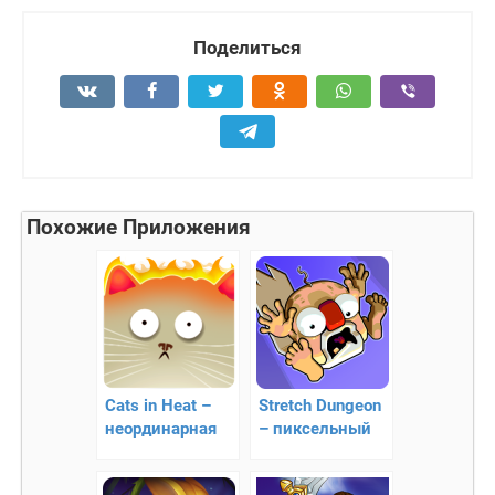
Поделиться
Похожие Приложения
Cats in Heat –
Stretch Dungeon
неординарная
– пиксельный
месть коту
экшен