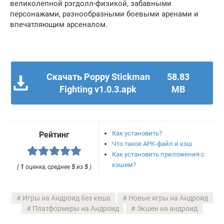
великолепной рэгдолл-физикой, забавными
персонажами, разнообразными боевыми аренами и
впечатляющим арсеналом.
Скачать Poppy Stickman
58.83
Fighting v1.0.3.apk
MB
Как установить?
Рейтинг
Что такое APK-файл и кэш
Как установить приложения с
кэшем?
(
1
оценка, среднее
5
из
5
)
Игры на Андроид без кеша
Новые игры на Андроид
Платформеры на Андроид
Экшен на андроид