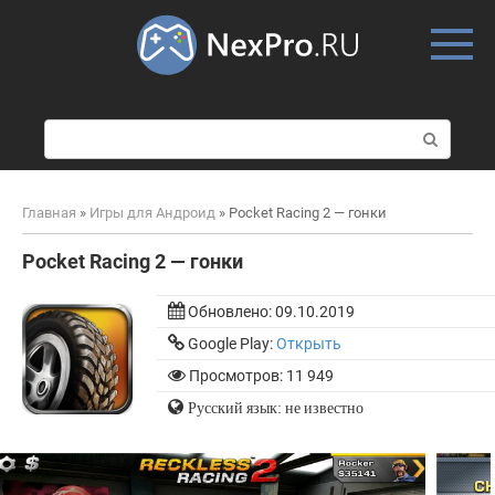
Skip
to
content
П
о
и
с
Главная
»
Игры для Андроид
»
Pocket Racing 2 — гонки
к
:
Pocket Racing 2 — гонки
Обновлено:
09.10.2019
Google Play:
Открыть
Просмотров: 11 949
Русский язык: не известно