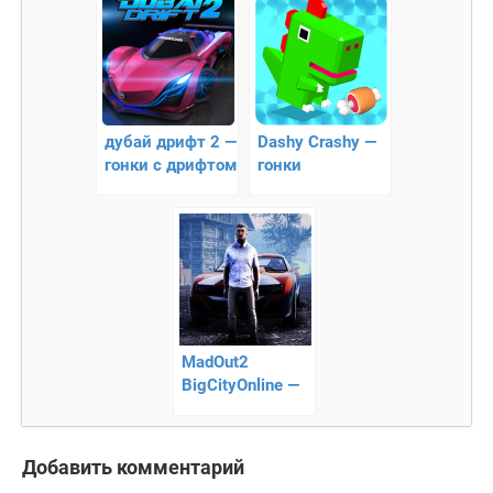
дубай дрифт 2 —
Dashy Crashy —
гонки с дрифтом
гонки
MadOut2
BigCityOnline —
гонки с
открытым
миром!
Добавить комментарий