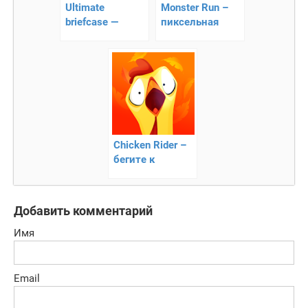
Ultimate
Monster Run –
briefcase —
пиксельная
аркада на
аркада
реакцию
Chicken Rider –
бегите к
финишу
Добавить комментарий
Имя
Email