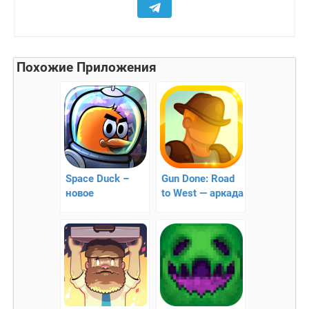
Похожие Приложения
Space Duck –
Gun Done: Road
новое
to West — аркада
космическое
про кобвоев
задание