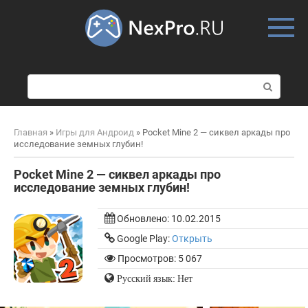
Skip
to
content
П
о
и
с
Главная
»
Игры для Андроид
»
Pocket Mine 2 — cиквел аркады про
к
исследование земных глубин!
:
Pocket Mine 2 — cиквел аркады про
исследование земных глубин!
Обновлено:
10.02.2015
Google Play:
Открыть
Просмотров: 5 067
Русский язык: Нет