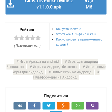
Скачать Pocket Mine 2
47,3
v1.1.0.0.apk
Мб
Как установить?
Рейтинг
Что такое APK-файл и кэш
Как установить приложения с
кэшем?
( Пока оценок нет )
Игры Аркада на android
Игры для андроид
бесплатно
Игры на Андроид без кеша
Интересные
игры для андроид
Новые игры на Андроид
Платформеры на Андроид
Поделиться