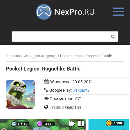
Skip
to
content
П
о
и
с
Главная
»
Игры для Андроид
»
Pocket Legion: Roguelike Battle
к
:
Pocket Legion: Roguelike Battle
Обновлено:
20.05.2021
Google Play:
Открыть
Просмотров: 571
Русский язык: Нет