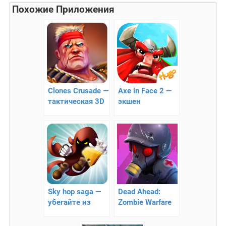
Похожие Приложения
Clones Crusade —
Axe in Face 2 —
тактическая 3D
экшен
стратегия
против клонов
Sky hop saga —
Dead Ahead:
убегайте из
Zombie Warfare
разрушающего
— война против
мира!
зомби!