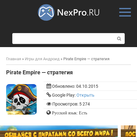
Skip
to
content
П
о
и
с
Главная
»
Игры для Андроид
»
Pirate Empire — стратегия
к
:
Pirate Empire — стратегия
Обновлено:
04.10.2015
Google Play:
Открыть
Просмотров: 5 274
Русский язык: Есть