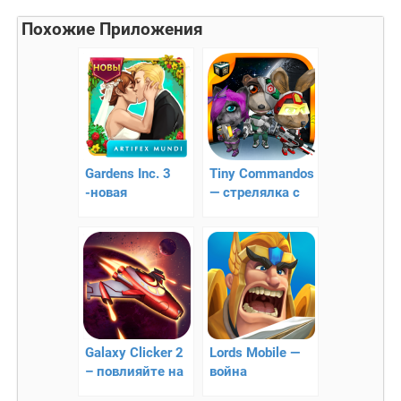
Похожие Приложения
Gardens Inc. 3
Tiny Commandos
-новая
— стрелялка с
интересная
видом от
стратегия!
третьего лица
Galaxy Clicker 2
Lords Mobile —
– повлияйте на
война
историю
королевств!