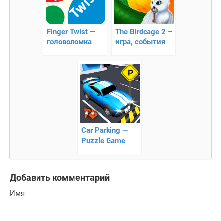
Finger Twist —
The Birdcage 2 –
головоломка
игра, события
которой
разворачиваются
в мире магии!
Car Parking —
Puzzle Game
2020
Добавить комментарий
Имя