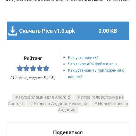
Скачать Pica v1.0.apk
0.00 KB
Как установить?
Рейтинг
Что такое APK-файл и кэш
Как установить приложения с
кэшем?
(
1
оценка, среднее
5
из
5
)
Головоломки для Android
Игра головоломка на
Android
Игры на Андроид без кеша
Новые игры на
Андроид
Поделиться