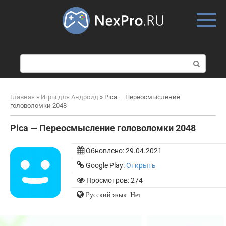
Skip
to
content
П
о
и
с
Главная
»
Игры для Андроид
»
Pica — Переосмысление
к
головоломки 2048
:
Pica — Переосмысление головоломки 2048
Обновлено:
29.04.2021
Google Play:
Открыть
Просмотров: 274
Русский язык: Нет