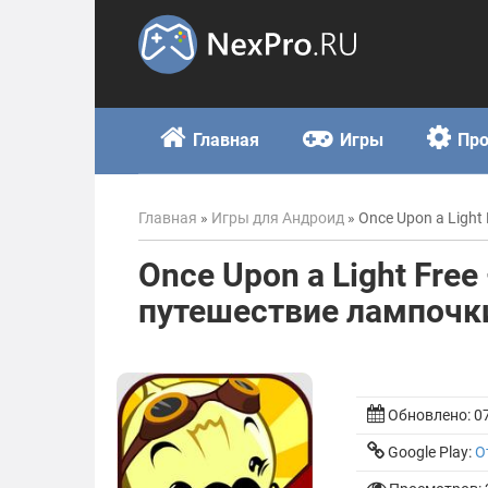
Skip
to
content
Главная
Игры
Пр
Главная
»
Игры для Андроид
»
Once Upon a Ligh
Once Upon a Light Fre
путешествие лампочк
Обновлено:
0
Google Play:
О