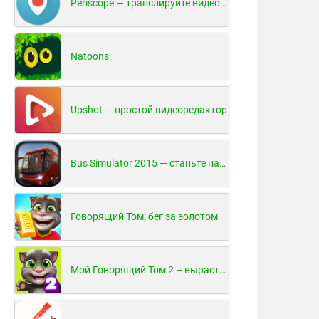
Periscope — транслируйте видео в реальном времени!
Natoons
Upshot — простой видеоредактор
Bus Simulator 2015 — станьте настоящим водителем автобуса!
Говорящий Том: бег за золотом
Мой Говорящий Том 2 – вырасти и воспитай своего котенка