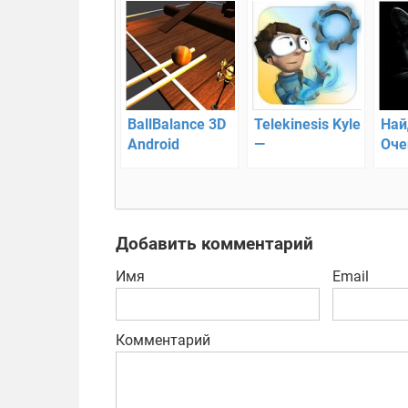
BallBalance 3D
Telekinesis Kyle
Най
Android
—
Оче
Захватывающая
инт
головоломка-
гол
платформер
Добавить комментарий
Имя
Email
Комментарий