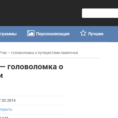
П
о
и
с
ограммы
Персонализация
Лучшие
к
:
t Free — головоломка о путешествие лампочки
e — головоломка о
и
7.02.2014
ткрыть