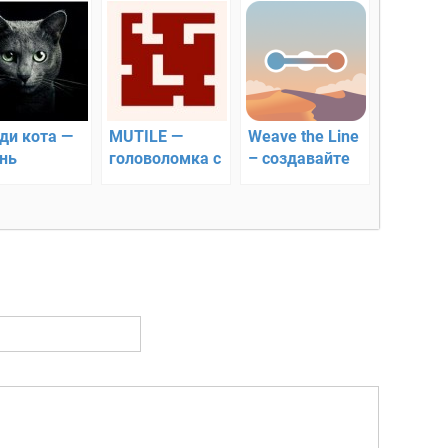
ди кота —
MUTILE —
Weave the Line
нь
головоломка с
– создавайте
ересная
большим
интересные
оволомка!!
набором
фигуры
уровней