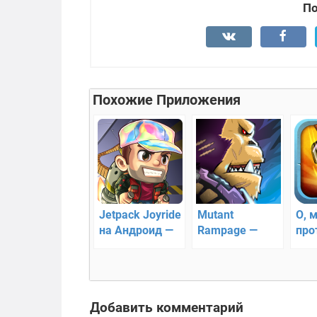
По
Похожие Приложения
Jetpack Joyride
Mutant
О, м
на Андроид —
Rampage —
про
раннер с
экшен
реактивным
платформер
ранцем
Добавить комментарий