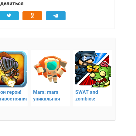
делиться
ои герои! –
Mars: mars –
SWAT and
тивостояние
уникальная
zombies:
марсианская
Season 2 –
экспедиция
командная
борьба с зомби