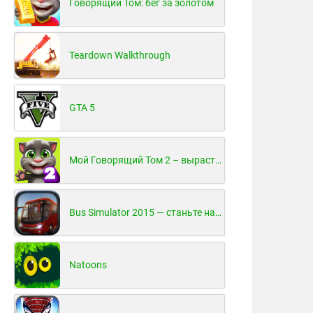
Говорящий Том: бег за золотом
Teardown Walkthrough
GTA 5
Мой Говорящий Том 2 – вырасти и воспитай своего котенка
Bus Simulator 2015 — станьте настоящим водителем автобуса!
Natoons