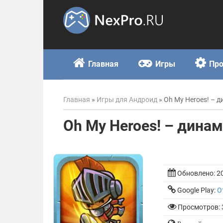
Skip
to
content
Главная
Игры
Пр
Главная
»
Игры для Андроид
»
Oh My Heroes! – 
Oh My Heroes! – дина
Обновлено:
2
Google Play:
О
Просмотров: 