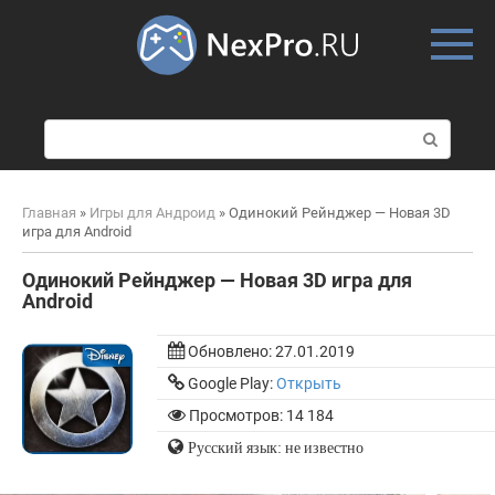
Skip
to
content
П
о
и
с
Главная
»
Игры для Андроид
»
Одинокий Рейнджер — Новая 3D
к
игра для Android
:
Одинокий Рейнджер — Новая 3D игра для
Android
Обновлено:
27.01.2019
Google Play:
Открыть
Просмотров: 14 184
Русский язык: не известно