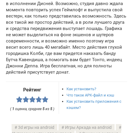
в исполнении Дисней. Возможно, студия давно ждала
момента повторить успех Геймлофт и выпустила свой
вестерн, как только представилась возможность. Здесь
все такой же простор действий, а в роли лучшего друга
и средства передвижения выступает лошадь. Графика
не может выделиться на фоне экшенов и шутеров
современности, и возможно именно поэтому игра
весит всего лишь 40 мегабайт. Место действия глухой
городишка Колби, где вам придется наказать банду
Бутча Кавендиша, а помогать вам будет Тонто, индеец
Джонни Деппа. Игра бесплатная, но для полноты
действий присутствует донат.
Как установить?
Рейтинг
Что такое APK-файл и кэш
Как установить приложения с
кэшем?
(
1
оценка, среднее
5
из
5
)
3d игры на android
Игры Аркада на android