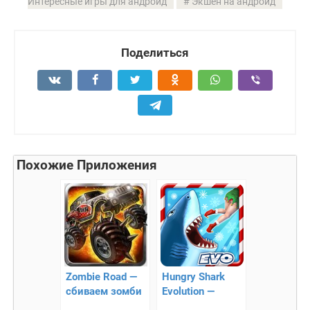
Интересные игры для андроид
Экшен на андроид
Поделиться
Похожие Приложения
Zombie Road —
Hungry Shark
сбиваем зомби
Evolution —
на автомобиле!
экшен-