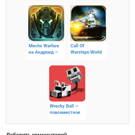
симулятор
акулы
Mechs Warfare
Call Of
на Андроид —
Warships:World
онлайн аркада
Duty — морские
сражения!
Wrecky Ball —
повсеместное
крушение
Добавить комментарий