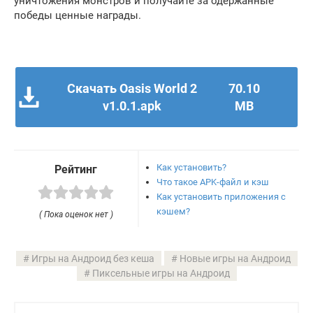
уничтожения монстров и получайте за одержанные
победы ценные награды.
Скачать Oasis World 2
70.10
v1.0.1.apk
MB
Как установить?
Рейтинг
Что такое APK-файл и кэш
Как установить приложения с
кэшем?
( Пока оценок нет )
Игры на Андроид без кеша
Новые игры на Андроид
Пиксельные игры на Андроид