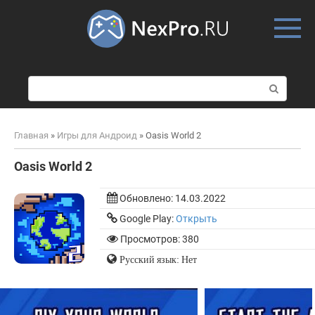
Skip
to
content
П
о
и
с
Главная
»
Игры для Андроид
»
Oasis World 2
к
:
Oasis World 2
Обновлено:
14.03.2022
Google Play:
Открыть
Просмотров: 380
Русский язык: Нет