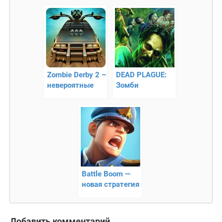
3D гонки на
выживание
Zombie Derby 2 –
DEAD PLAGUE:
невероятные
Зомби
гонки
Эпидемия
Battle Boom —
новая стратегия
Добавить комментарий