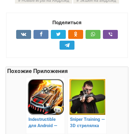
Новые игры на Андроид
Экшен на андроид
Поделиться
Похожие Приложения
Indestructible
Sniper Training —
для Android —
3D стрелялка
Захватывающие