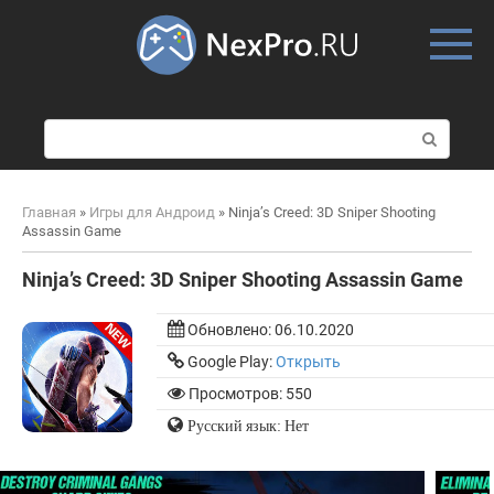
Skip
to
content
П
о
и
с
Главная
»
Игры для Андроид
»
Ninja’s Creed: 3D Sniper Shooting
к
Assassin Game
:
Ninja’s Creed: 3D Sniper Shooting Assassin Game
Обновлено:
06.10.2020
Google Play:
Открыть
Просмотров: 550
Русский язык: Нет