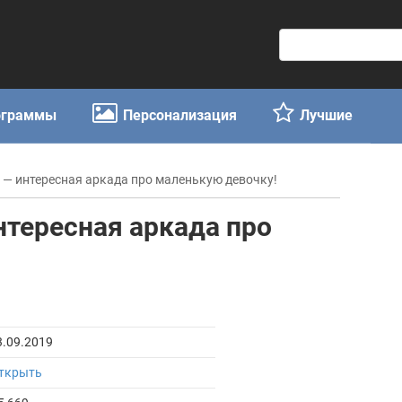
П
о
и
с
ограммы
Персонализация
Лучшие
к
:
ia — интересная аркада про маленькую девочку!
интересная аркада про
3.09.2019
ткрыть