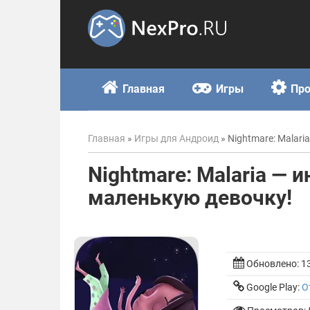
Skip
to
content
Главная
Игры
Пр
Главная
»
Игры для Андроид
»
Nightmare: Malar
Nightmare: Malaria — 
маленькую девочку!
Обновлено:
1
Google Play:
О