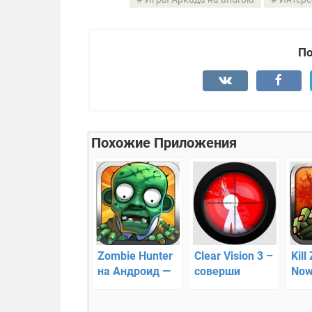
По
Похожие Приложения
Zombie Hunter
Clear Vision 3 –
Kill
на Андроид —
соверши
Now
уничтожаем
точный
cтр
зомби!
выстрел
выс