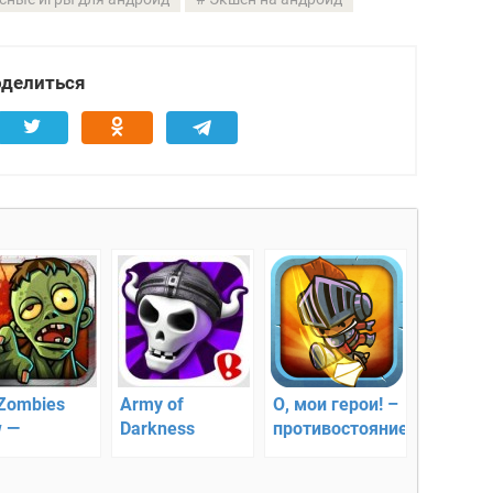
делиться
 Zombies
Army of
О, мои герои! –
 —
Darkness
противостояние
еляем с
Defense —
оты по
обороняем