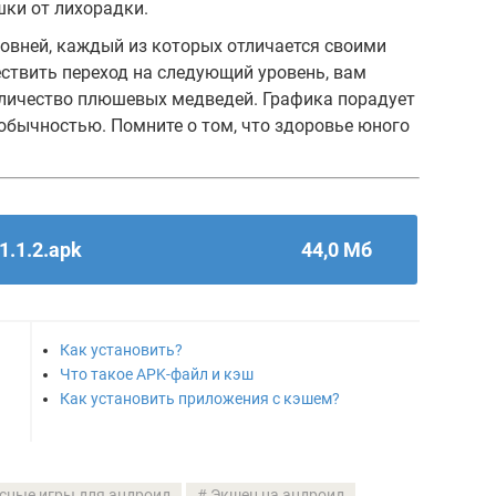
шки от лихорадки.
уровней, каждый из которых отличается своими
ствить переход на следующий уровень, вам
оличество плюшевых медведей. Графика порадует
обычностью. Помните о том, что здоровье юного
1.1.2.apk
44,0 Мб
Как установить?
Что такое APK-файл и кэш
Как установить приложения с кэшем?
сные игры для андроид
Экшен на андроид