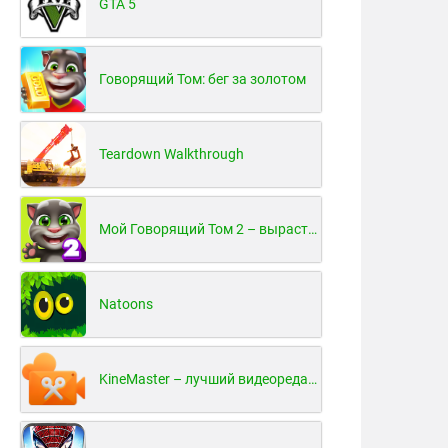
GTA 5
Говорящий Том: бег за золотом
Teardown Walkthrough
Мой Говорящий Том 2 – вырасти и воспитай своего котенка
Natoons
KineMaster – лучший видеоредактор для Android