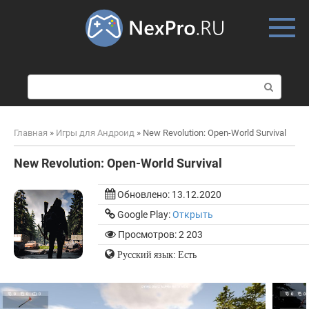
Skip
to
content
П
о
и
с
Главная
»
Игры для Андроид
»
New Revolution: Open-World Survival
к
:
New Revolution: Open-World Survival
Обновлено:
13.12.2020
Google Play:
Открыть
Просмотров: 2 203
Русский язык: Есть