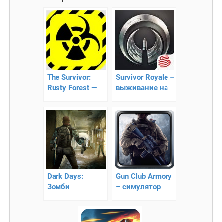
The Survivor:
Survivor Royale –
Rusty Forest —
выживание на
симулятор
острове
выживания на
Android
Dark Days:
Gun Club Armory
Зомби
– симулятор
выживание
стрелялки