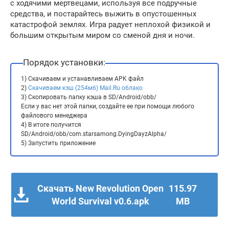
с ходячими мертвецами, используя все подручные
средства, и постарайтесь выжить в опустошенных
катастрофой землях. Игра радует неплохой физикой и
большим открытым миром со сменой дня и ночи.
Порядок установки:
1) Скачиваем и устанавливаем APK файл
2)
Скачиваем кэш (254мб) Mail.Ru облако
3) Скопировать папку кэша в SD/Android/obb/
Если у вас нет этой папки, создайте ее при помощи любого
файлового менеджера
4) В итоге получится
SD/Android/obb/com.starsamong.DyingDayzAlpha/
5) Запустить приложение
Скачать New Revolution Open
115.97
World Survival v0.6.apk
MB