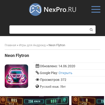
Skip
to
content
П
о
и
с
Главная
»
Игры для Андроид
»
Neon Flytron
к
:
Neon Flytron
Обновлено:
14.06.2020
Google Play:
Открыть
Просмотров: 372
Русский язык: Нет