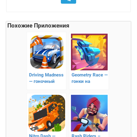
Похожие Приложения
Driving Madness
Geometry Race —
— гоночный
гонки на
раннер
летающих
аппаратах
Nitro Dash —
Rash Riders –