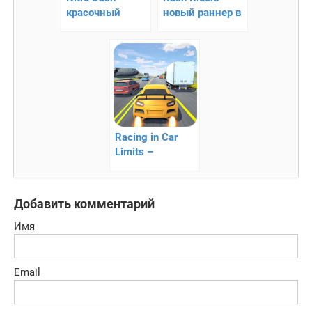
красочный
новый раннер в
раннер
стиле Subway
Surf
Racing in Car
Limits –
бесконечная
гонка
Добавить комментарий
Имя
Email