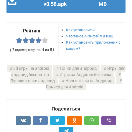
v0.58.apk
MB
Как установить?
Рейтинг
Что такое APK-файл и кэш
Как установить приложения с
кэшем?
(
1
оценка, среднее
4
из
5
)
3d игры на android
Гонки для андроид
Игры для
андроид бесплатно
Игры на Андроид без кеша
Лучшие гонки андроид
Новые игры на Андроид
Раннер для Android
Поделиться