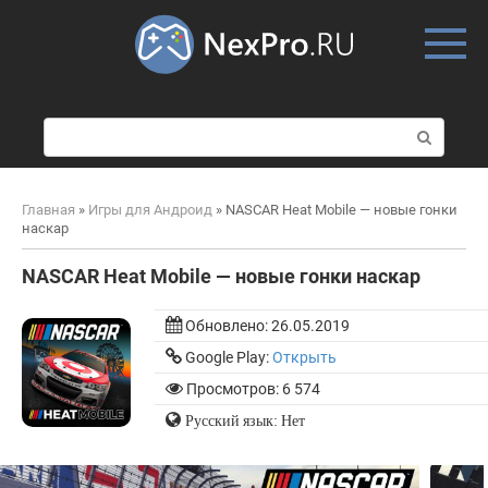
Skip
to
content
П
о
и
с
Главная
»
Игры для Андроид
»
NASCAR Heat Mobile — новые гонки
к
наскар
:
NASCAR Heat Mobile — новые гонки наскар
Обновлено:
26.05.2019
Google Play:
Открыть
Просмотров: 6 574
Русский язык: Нет