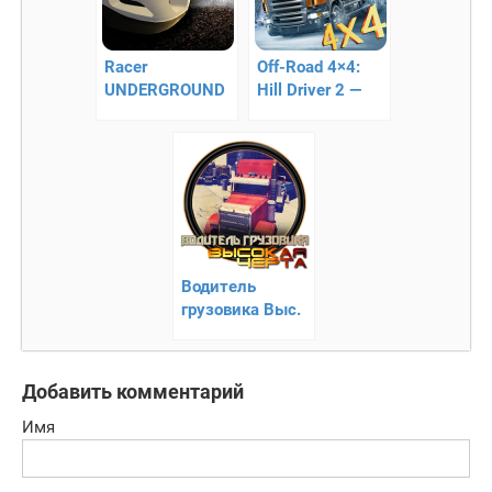
Racer
Off-Road 4×4:
UNDERGROUND
Hill Driver 2 —
– стильные
симулятор
гонки
грузовика
Водитель
грузовика Выс.
Черта –
сложная работа
экспедитора
Добавить комментарий
Имя