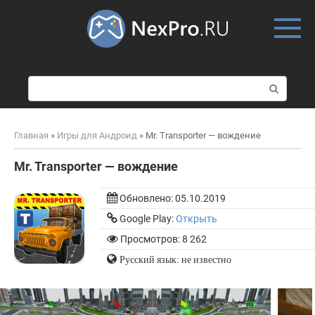
Skip
to
content
П
о
и
с
Главная
»
Игры для Андроид
»
Mr. Transporter — вождение
к
:
Mr. Transporter — вождение
Обновлено:
05.10.2019
Google Play:
Открыть
Просмотров: 8 262
Русский язык: не известно