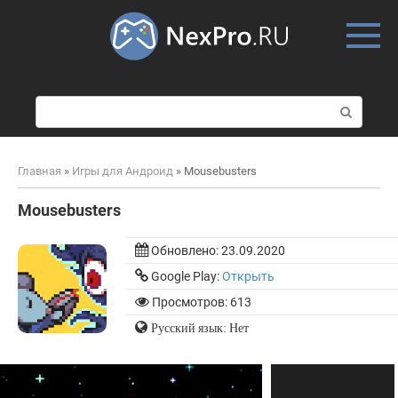
Skip
to
content
П
о
и
с
Главная
»
Игры для Андроид
»
Mousebusters
к
:
Mousebusters
Обновлено:
23.09.2020
Google Play:
Открыть
Просмотров: 613
Русский язык: Нет