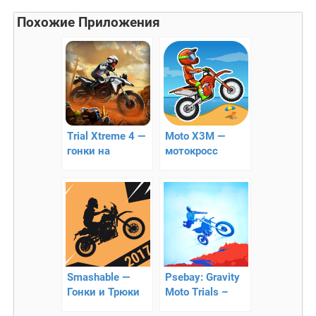
Похожие Приложения
Trial Xtreme 4 —
Moto X3M —
гонки на
мотокросс
мотоциклах!
Smashable —
Psebay: Gravity
Гонки и Трюки
Moto Trials –
На Мотоциклах
оригинальный