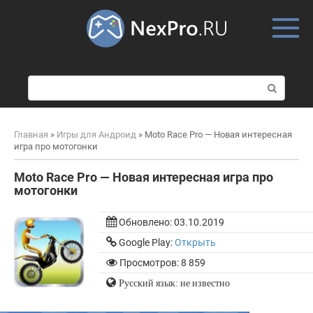
Skip
to
content
П
о
и
с
Главная
»
Игры для Андроид
»
Moto Race Pro — Новая интересная
к
игра про мотогонки
:
Moto Race Pro — Новая интересная игра про
мотогонки
Обновлено:
03.10.2019
Google Play:
Открыть
Просмотров: 8 859
Русский язык: не известно