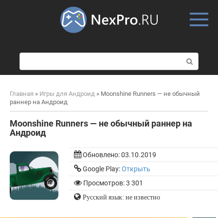
Skip
to
content
П
о
и
с
Главная
»
Игры для Андроид
»
Moonshine Runners — не обычный
к
раннер на Андроид
:
Moonshine Runners — не обычный раннер на
Андроид
Обновлено:
03.10.2019
Google Play:
Открыть
Просмотров: 3 301
Русский язык: не известно