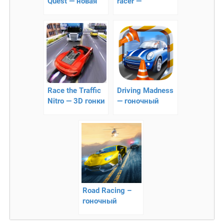
Quest — новая
racer —
конструкторная
автомобильный
история
ранер
Race the Traffic
Driving Madness
Nitro — 3D гонки
— гоночный
раннер
Road Racing –
гоночный
раннер