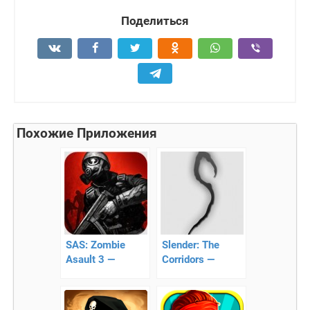
Поделиться
Похожие Приложения
SAS: Zombie
Slender: The
Asault 3 —
Corridors —
зомби-шутер с
продолжение
многопользовательским
игры про
режимом
тонкого