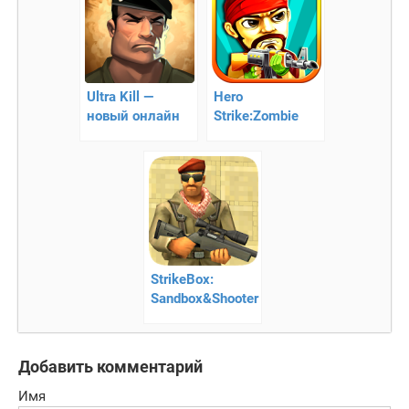
человека!
Ultra Kill —
Hero
новый онлайн
Strike:Zombie
шутер
Killer –
перестрелки
нашего времени
StrikeBox:
Sandbox&Shooter
– онлайн
стрелялка
Добавить комментарий
Имя