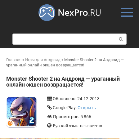
Skip
to
content
П
о
и
с
Главная
»
Игры для Андроид
»
Monster Shooter 2 на Андроид —
к
ураганный онлайн экшен возвращается!
:
Monster Shooter 2 на Андроид — ураганный
онлайн экшен возвращается!
Обновлено:
24.12.2013
Google Play:
Открыть
Просмотров: 5 866
Русский язык: не известно