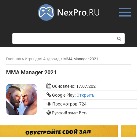
Skip
to
content
П
о
и
с
Главная
»
Игры для Андроид
»
MMA Manager 2021
к
:
MMA Manager 2021
Обновлено:
17.07.2021
Google Play:
Открыть
Просмотров: 724
Русский язык: Есть