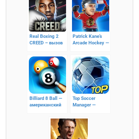
Real Boxing 2
Patrick Kane’s
CREED – вызов
Arcade Hockey —
на ринг
хоккей
Billiard 8 Ball —
Top Soccer
американский
Manager —
бильярд 8
футбольный
шаров
менеджер