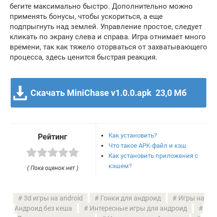
бегите максимально быстро. Дополнительно можно
применять бонусы, чтобы ускориться, а еще
подпрыгнуть над землей. Управление простое, следует
кликать по экрану слева и справа. Игра отнимает много
времени, так как тяжело оторваться от захватывающего
процесса, здесь ценится быстрая реакция.
Скачать MiniChase v1.0.0.apk
23,0 Мб
Как установить?
Рейтинг
Что такое APK-файл и кэш
Как установить приложения с
кэшем?
( Пока оценок нет )
3d игры на android
Гонки для андроид
Игры на
Андроид без кеша
Интересные игры для андроид