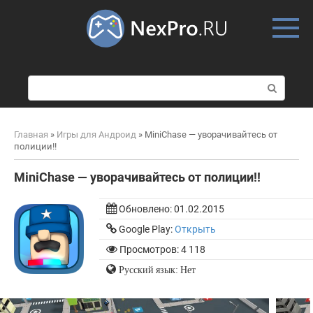
Skip
to
content
П
о
и
с
Главная
»
Игры для Андроид
»
MiniChase — уворачивайтесь от
к
полиции!!
:
MiniChase — уворачивайтесь от полиции!!
Обновлено:
01.02.2015
Google Play:
Открыть
Просмотров: 4 118
Русский язык: Нет