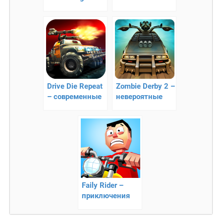
классическая
аркада для
смартфона
Drive Die Repeat
Zombie Derby 2 –
– современные
невероятные
зомби гонки
гонки
Faily Rider –
приключения
Фила на
мотоцикле