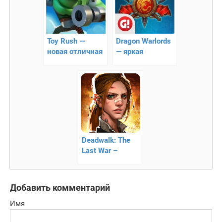
Toy Rush —
Dragon Warlords
новая отличная
— яркая
стратегия
экономическая
стратегия
Deadwalk: The
Last War –
достойное
сражение
Добавить комментарий
Имя