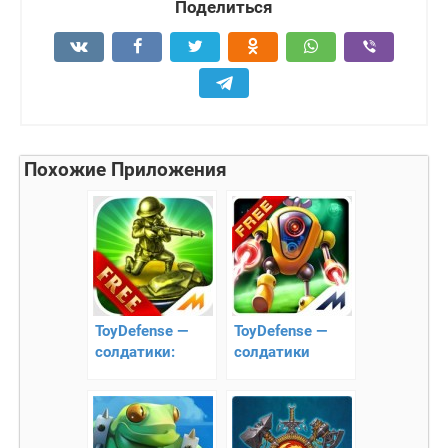
Поделиться
Похожие Приложения
ToyDefense —
ToyDefense —
cолдатики:
солдатики
легкая победа
Звездный
десант