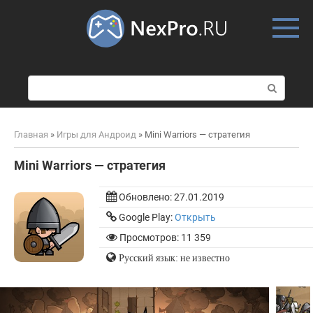
Skip
to
content
П
о
и
с
Главная
»
Игры для Андроид
»
Mini Warriors — стратегия
к
:
Mini Warriors — стратегия
Обновлено:
27.01.2019
Google Play:
Открыть
Просмотров: 11 359
Русский язык: не известно