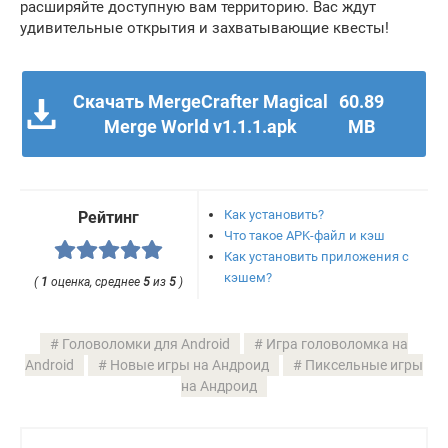
расширяйте доступную вам территорию. Вас ждут
удивительные открытия и захватывающие квесты!
Скачать MergeCrafter Magical
60.89
Merge World v1.1.1.apk
MB
Как установить?
Рейтинг
Что такое APK-файл и кэш
Как установить приложения с
кэшем?
(
1
оценка, среднее
5
из
5
)
Головоломки для Android
Игра головоломка на
Android
Новые игры на Андроид
Пиксельные игры
на Андроид