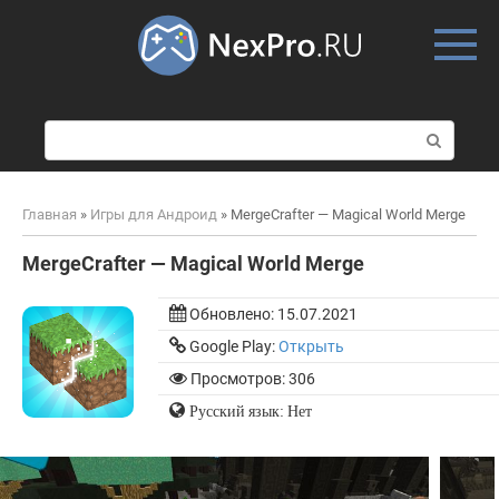
Skip
to
content
П
о
и
с
Главная
»
Игры для Андроид
»
MergeCrafter — Magical World Merge
к
:
MergeCrafter — Magical World Merge
Обновлено:
15.07.2021
Google Play:
Открыть
Просмотров: 306
Русский язык: Нет