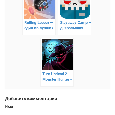
Rolling Looper —
Slayaway Camp –
один из лучших
дьявольская
таймкиллеров!!
головоломка
Turn Undead 2:
Monster Hunter –
путешествуй во
времени и
сражайся с
Добавить комментарий
монстрами
Имя