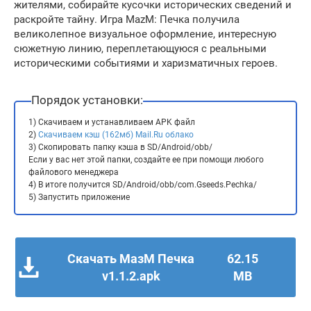
жителями, собирайте кусочки исторических сведений и
раскройте тайну. Игра MazM: Печка получила
великолепное визуальное оформление, интересную
сюжетную линию, переплетающуюся с реальными
историческими событиями и харизматичных героев.
Порядок установки:
1) Скачиваем и устанавливаем APK файл
2)
Скачиваем кэш (162мб) Mail.Ru облако
3) Скопировать папку кэша в SD/Android/obb/
Если у вас нет этой папки, создайте ее при помощи любого
файлового менеджера
4) В итоге получится SD/Android/obb/com.Gseeds.Pechka/
5) Запустить приложение
Скачать МазМ Печка
62.15
v1.1.2.apk
MB