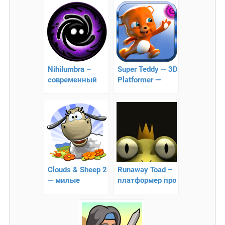
Nihilumbra –
Super Teddy — 3D
современный
Platformer —
платформер, в
платформер про
котором нужно
медвежонка
побороть
проклятие
Clouds & Sheep 2
Runaway Toad –
— милые
платформер про
овечки!
лягушку