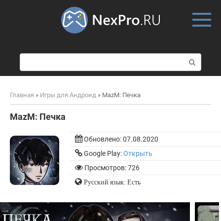
Skip
to
content
П
о
и
с
Главная
»
Игры для Андроид
»
MazM: Печка
к
:
MazM: Печка
Обновлено:
07.08.2020
Google Play:
Открыть
Просмотров: 726
Русский язык: Есть