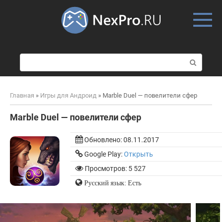
Skip
to
content
П
о
и
с
Главная
»
Игры для Андроид
»
Marble Duel — повелители сфер
к
:
Marble Duel — повелители сфер
Обновлено:
08.11.2017
Google Play:
Открыть
Просмотров: 5 527
Русский язык: Есть