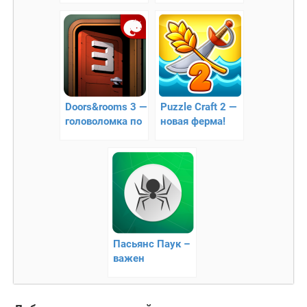
головоломка
Doors&rooms 3 —
Puzzle Craft 2 —
головоломка по
новая ферма!
открыванию
дверей
Пасьянс Паук –
важен
правильный
расклад