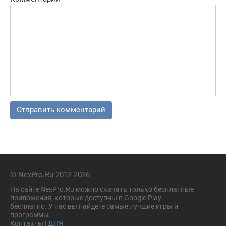
© NexPro.Ru 2012-2026
На сайте NexPro.Ru можно скачать только бесплатные
приложения, которые доступны в Google Play
бесплатно. У нас вы найдете самые лучшие игры и
программы.
Контакты
|
ДЛЯ