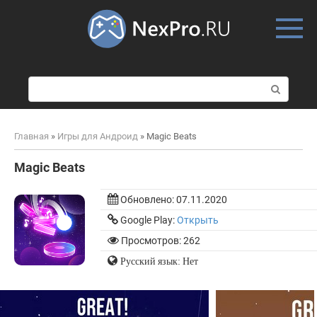
Skip
to
content
П
о
и
с
Главная
»
Игры для Андроид
»
Magic Beats
к
:
Magic Beats
Обновлено:
07.11.2020
Google Play:
Открыть
Просмотров: 262
Русский язык: Нет