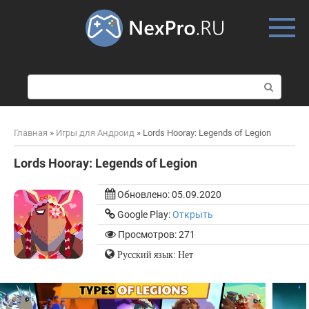
Skip
to
content
П
о
и
с
Главная
»
Игры для Андроид
»
Lords Hooray: Legends of Legion
к
:
Lords Hooray: Legends of Legion
Обновлено:
05.09.2020
Google Play:
Открыть
Просмотров: 271
Русский язык: Нет