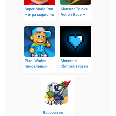
Super Mario Run
Monster Trucks
– игра марио на
Action Race –
Андроид
невероятные
заезды
Pixel Worlds –
Mountain
пиксельный
Climber: Frozen
платформер
Dream – взойди
на вершину
Raccoon vs