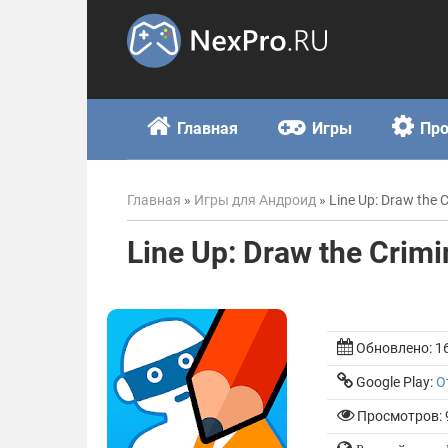
Skip
to
content
Главная
Игры
Пр
Главная
»
Игры для Андроид
»
Line Up: Draw the C
Line Up: Draw the Crimi
Обновлено:
1
Google Play:
О
Просмотров: 