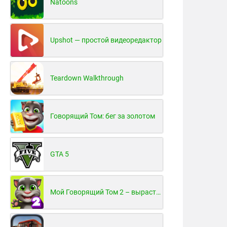
Natoons
Upshot — простой видеоредактор
Teardown Walkthrough
Говорящий Том: бег за золотом
GTA 5
Мой Говорящий Том 2 – вырасти и воспитай своего котенка