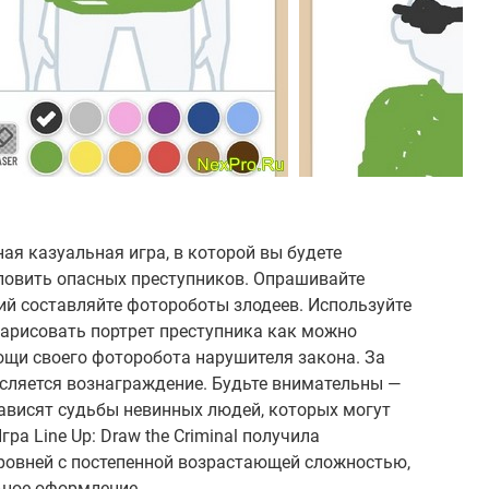
ьная казуальная игра, в которой вы будете
 ловить опасных преступников. Опрашивайте
ий составляйте фотороботы злодеев. Используйте
нарисовать портрет преступника как можно
ощи своего фоторобота нарушителя закона. За
сляется вознаграждение. Будьте внимательны —
зависят судьбы невинных людей, которых могут
ра Line Up: Draw the Criminal получила
ровней с постепенной возрастающей сложностью,
ьное оформление.