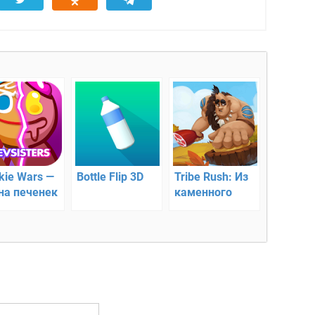
kie Wars —
Bottle Flip 3D
Tribe Rush: Из
на печенек
каменного
века