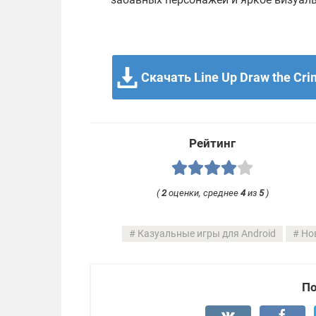
Скачать Line Up Draw the Crim
Рейтинг
(
2
оценки, среднее
4
из
5
)
Казуальные игры для Android
Но
По