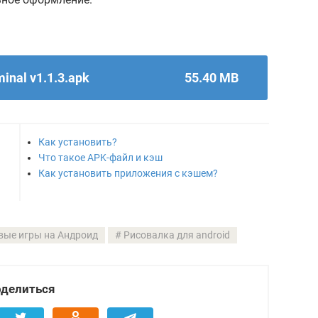
inal v1.1.3.apk
55.40 MB
Как установить?
Что такое APK-файл и кэш
Как установить приложения с кэшем?
вые игры на Андроид
Рисовалка для android
делиться