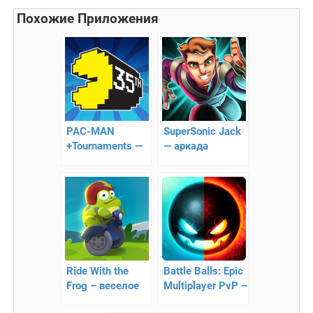
Похожие Приложения
PAC-MAN
SuperSonic Jack
+Tournaments —
— аркада
аркада
Ride With the
Battle Balls: Epic
Frog – веселое
Multiplayer PvP –
путешествие
уничтожьте