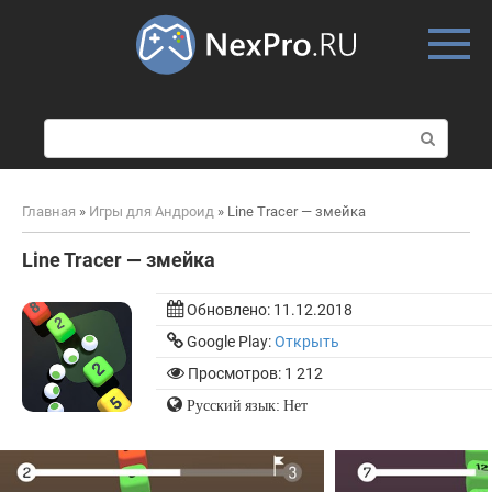
Skip
to
content
П
о
и
с
Главная
»
Игры для Андроид
»
Line Tracer — змейка
к
:
Line Tracer — змейка
Обновлено:
11.12.2018
Google Play:
Открыть
Просмотров: 1 212
Русский язык: Нет